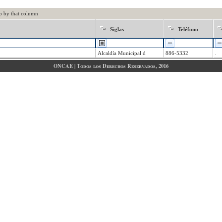
p by that column
Siglas
Teléfono
Alcaldía Municipal d
886-5332
.
ONCAE | Todos los Derechos Reservados, 2016