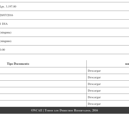
Lps.
3,197.00
20/07/2016
1 DIA
(ninguna)
(ninguno)
0.00
Tipo Documento
no
Descargar
Descargar
Descargar
Descargar
Descargar
Descargar
ONCAE | Todos los Derechos Reservados, 2016