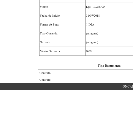
Monto
Lps.
10,248.00
Fecha de Inicio
31/07/2018
Forma de Pago
1 DIA
Tipo Garantia
(ninguna)
Garante
(ninguno)
Monto Garantia
0.00
Tipo Documento
Contrato
Contrato
ONCAE 