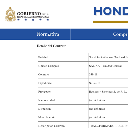
Detalle del Contrato
Entidad
Servicio Autónomo Nacional d
Unidad Compras
SANAA - Unidad Central
Contrato
339-18
Expediente
S-352-18
Proveedor
Equipos y Sistemas S. de R. L.
Nacionalidad
(no definida)
Dirección
(no definida)
Identificación
(no definida)
Descripción Contrato
TRANSFORMADOR DE DIS