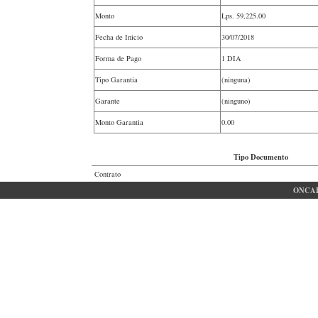
Monto
Lps.
59,225.00
Fecha de Inicio
30/07/2018
Forma de Pago
1 DIA
Tipo Garantia
(ninguna)
Garante
(ninguno)
Monto Garantia
0.00
Tipo Documento
Contrato
ONCAE 