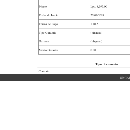
Monto
Lps.
8,395.00
Fecha de Inicio
27/07/2018
Forma de Pago
1 DIA
Tipo Garantia
(ninguna)
Garante
(ninguno)
Monto Garantia
0.00
Tipo Documento
Contrato
ONCAE 