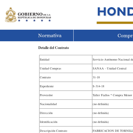
Detalle del Contrato
Entidad
Servicio Autónomo Nacional d
Unidad Compras
SANAA - Unidad Central
Contrato
31-18
Expediente
S-314-18
Proveedor
Taller Fiallos * Compra Menor
Nacionalidad
(no definida)
Dirección
(no definida)
Identificación
(no definida)
Descripción Contrato
FABRICACION DE TORNILL