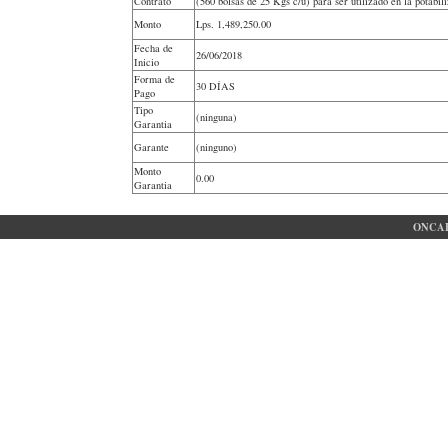
Contrato
(560 bolsas de 25 Kgs c/u) para ser utilizado en la potab
Monto
Lps.
1,489,250.00
Fecha de
26/06/2018
Inicio
Forma de
30 DÍAS
Pago
Tipo
(ninguna)
Garantia
Garante
(ninguno)
Monto
0.00
Garantia
ONCAE 