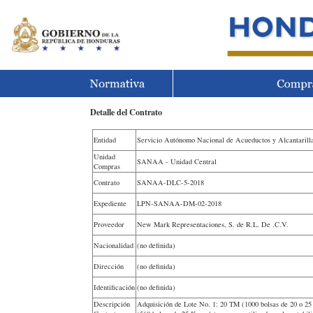
Detalle del Contrato
Entidad
Servicio Autónomo Nacional de Acueductos y Alcantari
Unidad
SANAA - Unidad Central
Compras
Contrato
SANAA-DLC-5-2018
Expediente
LPN-SANAA-DM-02-2018
Proveedor
New Mark Representaciones, S. de R.L. De .C.V.
Nacionalidad
(no definida)
Dirección
(no definida)
Identificación
(no definida)
Descripción
Adquisición de Lote No. 1: 20 TM (1000 bolsas de 20 o 25