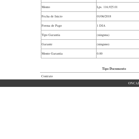
Monto
Lps.
116,925.01
Fecha de Inicio
01/06/2018
Forma de Pago
1 DIA
Tipo Garantia
(ninguna)
Garante
(ninguno)
Monto Garantia
0.00
Tipo Documento
Contrato
ONCAE 