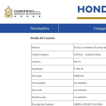
Detalle del Contrato
Entidad
Servicio Autónomo Nacional d
Unidad Compras
SANAA - Unidad Central
Contrato
266-18
Expediente
S-306-18
Proveedor
FEMCOL
Nacionalidad
(no definida)
Dirección
(no definida)
Identificación
(no definida)
Descripción Contrato
ARENA DE RIO LAVADA