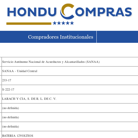
Servicio Autónomo Nacional de Acueductos y Alcantarillados (SANAA)
SANAA - Unidad Central
233-17
S-222-17
LARACH Y CIA, S. DE R. L. DE C. V.
(no definida)
(no definida)
(no definida)
BATERIA 12VOLTIOS