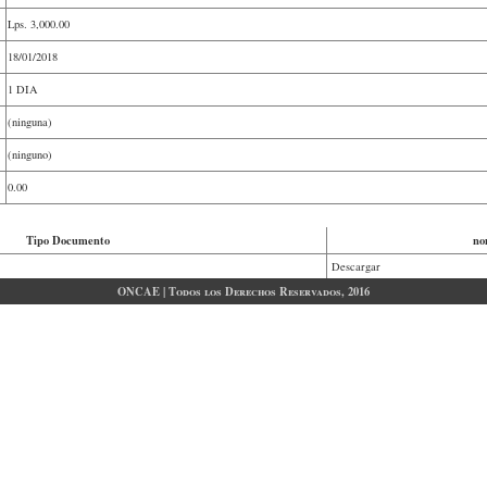
Lps.
3,000.00
18/01/2018
1 DIA
(ninguna)
(ninguno)
0.00
Tipo Documento
no
Descargar
ONCAE | Todos los Derechos Reservados, 2016