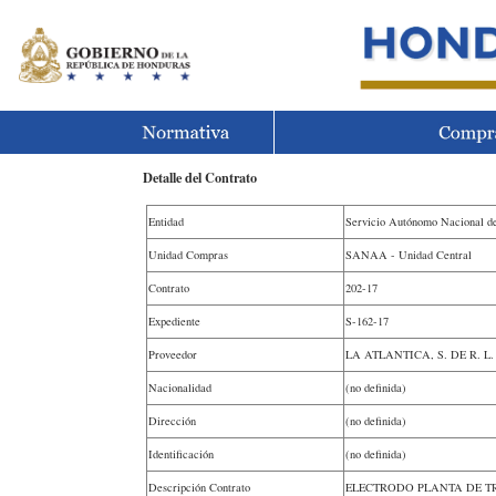
Detalle del Contrato
Entidad
Servicio Autónomo Nacional d
Unidad Compras
SANAA - Unidad Central
Contrato
202-17
Expediente
S-162-17
Proveedor
LA ATLANTICA, S. DE R. L. 
Nacionalidad
(no definida)
Dirección
(no definida)
Identificación
(no definida)
Descripción Contrato
ELECTRODO PLANTA DE T