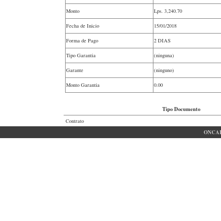
Monto
Lps.
3,240.70
Fecha de Inicio
15/01/2018
Forma de Pago
2 DIAS
Tipo Garantia
(ninguna)
Garante
(ninguno)
Monto Garantia
0.00
Tipo Documento
Contrato
ONCAE 