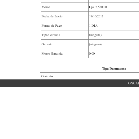
Monto
Lps.
2,530.00
Fecha de Inicio
19/10/2017
Forma de Pago
1 DIA
Tipo Garantia
(ninguna)
Garante
(ninguno)
Monto Garantia
0.00
Tipo Documento
Contrato
ONCAE 