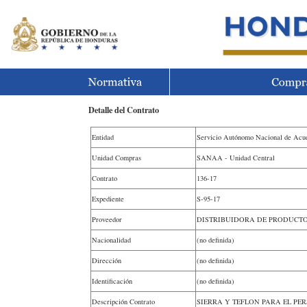
Detalle del Contrato
Entidad
Servicio Autónomo Nacional de Acu
Unidad Compras
SANAA - Unidad Central
Contrato
136-17
Expediente
S-95-17
Proveedor
DISTRIBUIDORA DE PRODUCTOS 
Nacionalidad
(no definida)
Dirección
(no definida)
Identificación
(no definida)
Descripción Contrato
SIERRA Y TEFLON PARA EL PE