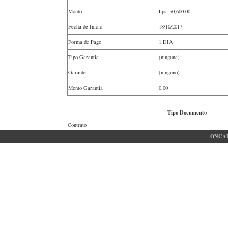
Monto
Lps.
50,600.00
Fecha de Inicio
18/10/2017
Forma de Pago
1 DIA
Tipo Garantia
(ninguna)
Garante
(ninguno)
Monto Garantia
0.00
Tipo Documento
Contrato
ONCAE 