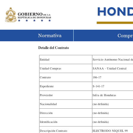
Detalle del Contrato
Entidad
Servicio Autónomo Nacional d
Unidad Compras
SANAA - Unidad Central
Contrato
186-17
Expediente
S-141-17
Proveedor
Infra de Honduras
Nacionalidad
(no definida)
Dirección
(no definida)
Identificación
(no definida)
Descripción Contrato
ELECTRODO NIQUEL 99