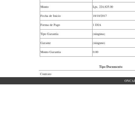
Monto
Lps.
224,825.00
Fecha de Inicio
18/10/2017
Forma de Pago
1 DIA
Tipo Garantia
(ninguna)
Garante
(ninguno)
Monto Garantia
0.00
Tipo Documento
Contrato
ONCAE 