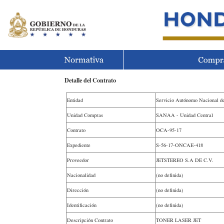
Detalle del Contrato
Entidad
Servicio Autónomo Nacional d
Unidad Compras
SANAA - Unidad Central
Contrato
OCA-95-17
Expediente
S-56-17-ONCAE-418
Proveedor
JETSTEREO S.A DE C.V.
Nacionalidad
(no definida)
Dirección
(no definida)
Identificación
(no definida)
Descripción Contrato
TONER LASER JET