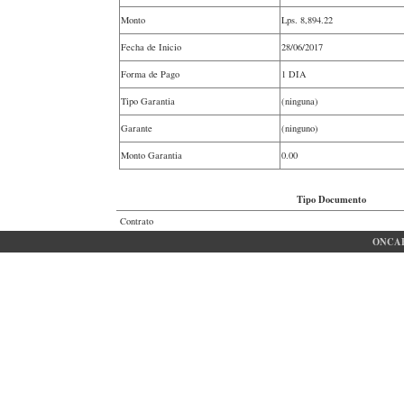
Monto
Lps.
8,894.22
Fecha de Inicio
28/06/2017
Forma de Pago
1 DIA
Tipo Garantia
(ninguna)
Garante
(ninguno)
Monto Garantia
0.00
Tipo Documento
Contrato
ONCAE 