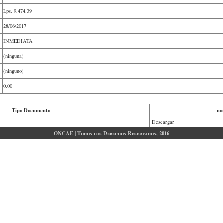
Lps.
9,474.39
28/06/2017
INMEDIATA
(ninguna)
(ninguno)
0.00
Tipo Documento
no
Descargar
ONCAE | Todos los Derechos Reservados, 2016