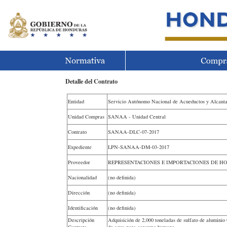
Detalle del Contrato
Entidad
Servicio Autónomo Nacional de Acueductos y Alcan
Unidad Compras
SANAA - Unidad Central
Contrato
SANAA-DLC-07-2017
Expediente
LPN-SANAA-DM-03-2017
Proveedor
REPRESENTACIONES E IMPORTACIONES DE HO
Nacionalidad
(no definida)
Dirección
(no definida)
Identificación
(no definida)
Descripción
Adquisición de 2,000 toneladas de sulfato de aluminio 
Contrato
de agua para consumo humano.