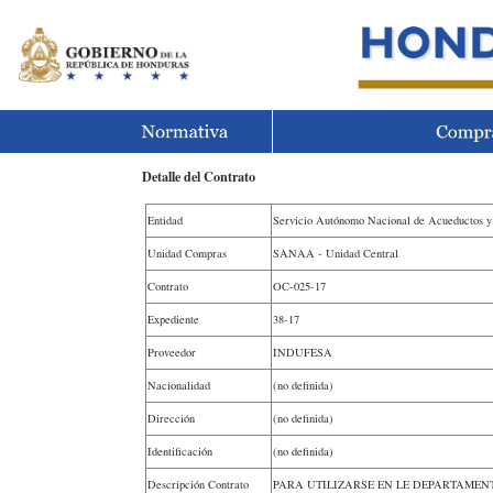
Detalle del Contrato
Entidad
Servicio Autónomo Nacional de Acueductos 
Unidad Compras
SANAA - Unidad Central
Contrato
OC-025-17
Expediente
38-17
Proveedor
INDUFESA
Nacionalidad
(no definida)
Dirección
(no definida)
Identificación
(no definida)
Descripción Contrato
PARA UTILIZARSE EN LE DEPARTAMEN