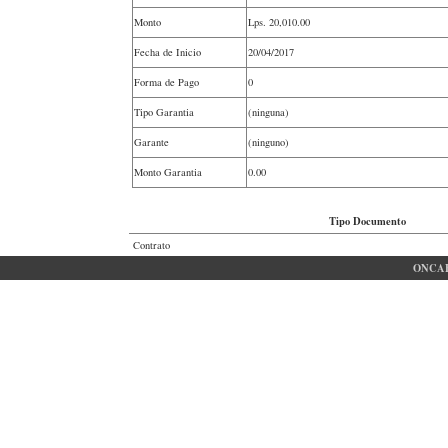
Monto
Lps.
20,010.00
Fecha de Inicio
20/04/2017
Forma de Pago
0
Tipo Garantia
(ninguna)
Garante
(ninguno)
Monto Garantia
0.00
Tipo Documento
Contrato
ONCAE 