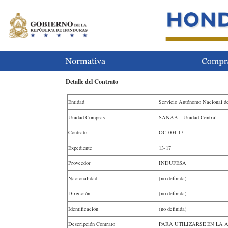
Detalle del Contrato
Entidad
Servicio Autónomo Nacional d
Unidad Compras
SANAA - Unidad Central
Contrato
OC-004-17
Expediente
13-17
Proveedor
INDUFESA
Nacionalidad
(no definida)
Dirección
(no definida)
Identificación
(no definida)
Descripción Contrato
PARA UTILIZARSE EN LA 