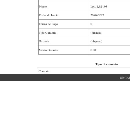
Monto
Lps.
1,924.93
Fecha de Inicio
20/04/2017
Forma de Pago
0
Tipo Garantia
(ninguna)
Garante
(ninguno)
Monto Garantia
0.00
Tipo Documento
Contrato
ONCAE 