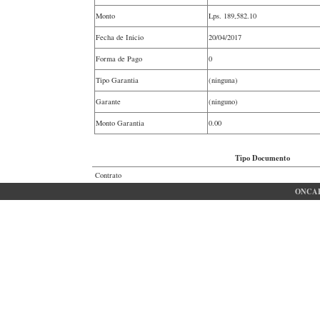
Monto
Lps.
189,582.10
Fecha de Inicio
20/04/2017
Forma de Pago
0
Tipo Garantia
(ninguna)
Garante
(ninguno)
Monto Garantia
0.00
Tipo Documento
Contrato
ONCAE 