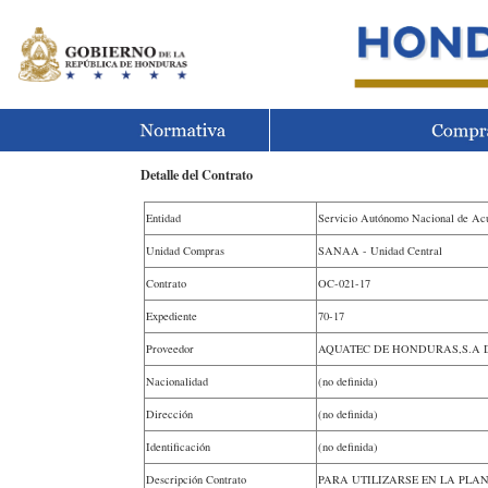
Detalle del Contrato
Entidad
Servicio Autónomo Nacional de Ac
Unidad Compras
SANAA - Unidad Central
Contrato
OC-021-17
Expediente
70-17
Proveedor
AQUATEC DE HONDURAS,S.A D
Nacionalidad
(no definida)
Dirección
(no definida)
Identificación
(no definida)
Descripción Contrato
PARA UTILIZARSE EN LA PLA