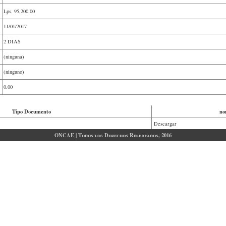
Lps.
95,200.00
11/01/2017
2 DIAS
(ninguna)
(ninguno)
0.00
Tipo Documento
no
Descargar
ONCAE | Todos los Derechos Reservados, 2016