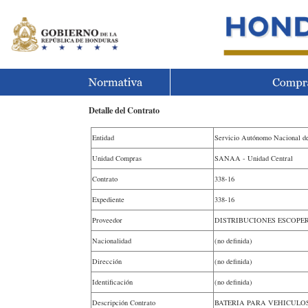
Detalle del Contrato
Entidad
Servicio Autónomo Nacional d
Unidad Compras
SANAA - Unidad Central
Contrato
338-16
Expediente
338-16
Proveedor
DISTRIBUCIONES ESCOPER
Nacionalidad
(no definida)
Dirección
(no definida)
Identificación
(no definida)
Descripción Contrato
BATERIA PARA VEHICULO