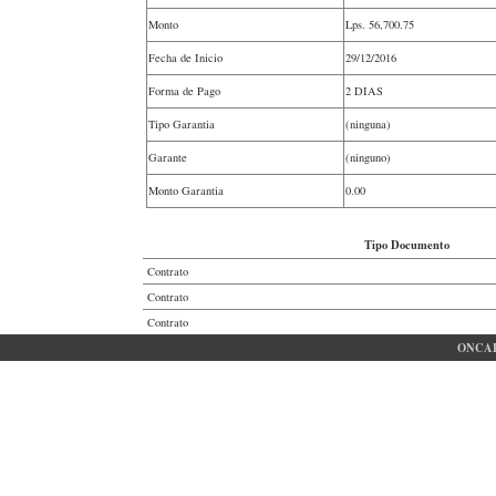
Monto
Lps.
56,700.75
Fecha de Inicio
29/12/2016
Forma de Pago
2 DIAS
Tipo Garantia
(ninguna)
Garante
(ninguno)
Monto Garantia
0.00
Tipo Documento
Contrato
Contrato
Contrato
ONCAE 