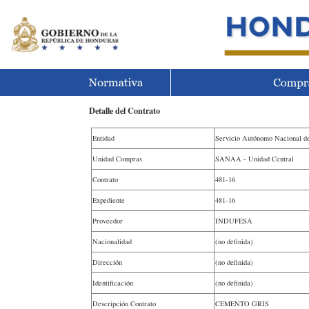
Detalle del Contrato
Entidad
Servicio Autónomo Nacional d
Unidad Compras
SANAA - Unidad Central
Contrato
481-16
Expediente
481-16
Proveedor
INDUFESA
Nacionalidad
(no definida)
Dirección
(no definida)
Identificación
(no definida)
Descripción Contrato
CEMENTO GRIS